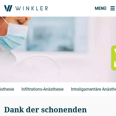
MENÜ
sthesie
Infiltrations-Anästhesie
Intraligamentäre Anästh
Dank der schonenden